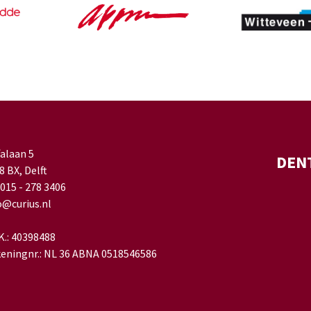
falaan 5
DEN
8 BX, Delft
 015 - 278 3406
o@curius.nl
.K.: 40398488
eningnr.: NL 36 ABNA 0518546586