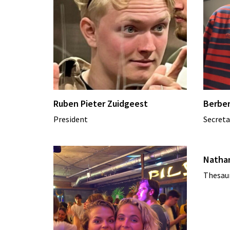
Ruben Pieter Zuidgeest
Berber
President
Secreta
Natha
Thesaur