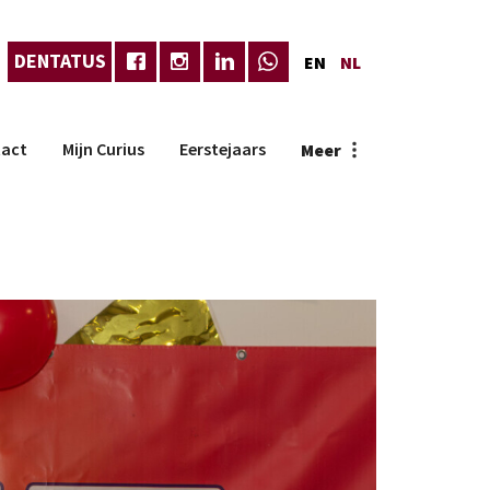
DENTATUS
EN
NL
act
Mijn Curius
Eerstejaars
Meer