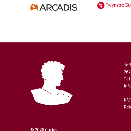
ebook
Instagram
Linkedin
whatsapp
Jaf
262
Tel
inf
K.V
Rek
© 2026
Curius