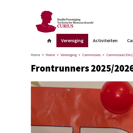
facebook
Instagram
Linkedin
whatsapp
Vereniging
Activiteiten
Ca
Home
Home
Vereniging
Commissies
Commissies 33e (
Frontrunners 2025/202