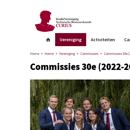
facebook
Instagram
Linkedin
whatsapp
Vereniging
Activiteiten
Ca
Home
Home
Vereniging
Commissies
Commissies 30e (
Commissies 30e (2022-2