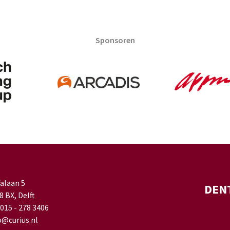
Sponsoren
falaan 5
DEN
8 BX, Delft
 015 - 278 3406
o@curius.nl