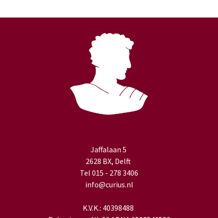
Jaffalaan 5
2628 BX, Delft
Tel 015 - 278 3406
info@curius.nl
K.V.K.: 40398488