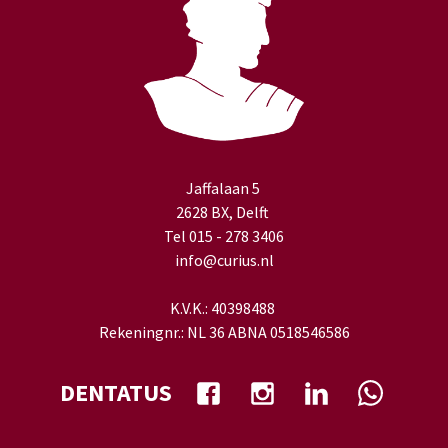
Jaffalaan 5
2628 BX, Delft
Tel 015 - 278 3406
info@curius.nl
K.V.K.: 40398488
Rekeningnr.: NL 36 ABNA 0518546586
DENTATUS