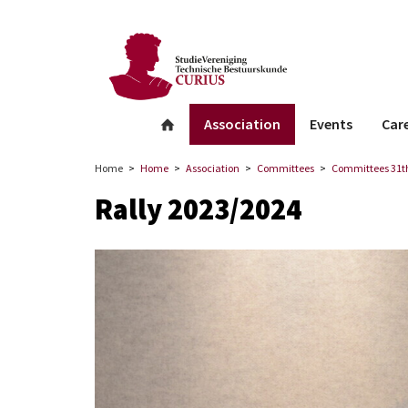
facebook
Instagram
Linkedin
whatsapp
Association
Events
Car
Home
Home
Association
Committees
Committees 31th
Rally 2023/2024