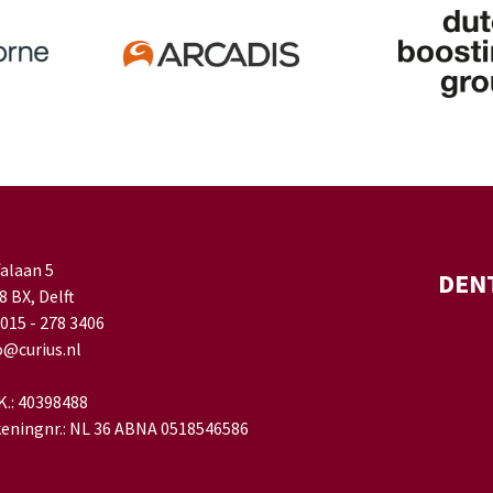
falaan 5
DEN
8 BX, Delft
 015 - 278 3406
o@curius.nl
.K.: 40398488
eningnr.: NL 36 ABNA 0518546586