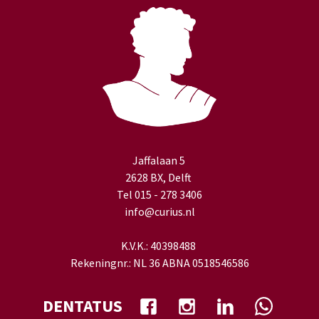
Jaffalaan 5
2628 BX, Delft
Tel 015 - 278 3406
info@curius.nl
K.V.K.: 40398488
Rekeningnr.: NL 36 ABNA 0518546586
DENTATUS