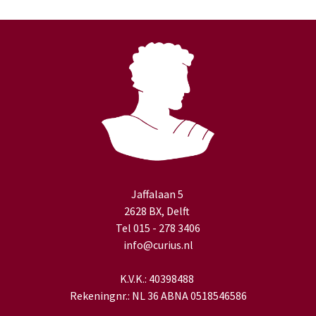
Jaffalaan 5
2628 BX, Delft
Tel 015 - 278 3406
info@curius.nl
K.V.K.: 40398488
Rekeningnr.: NL 36 ABNA 0518546586